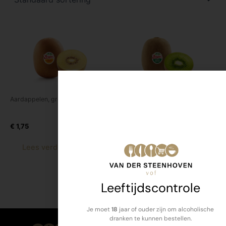
Aardappelen, groente en fruit
Aardappelen, groente en fruit
Kiwi gold
Kiwi groen
€
1,75
€
1,35
Lees verder
Lees verder
Leeftijdscontrole
Je moet
18
jaar of ouder zijn om alcoholische
dranken te kunnen bestellen.