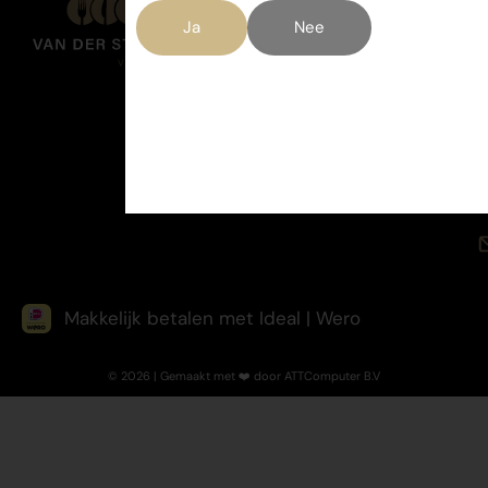
Ja
Nee
Makkelijk betalen met Ideal | Wero
© 2026 | Gemaakt met ❤️ door ATTComputer B.V