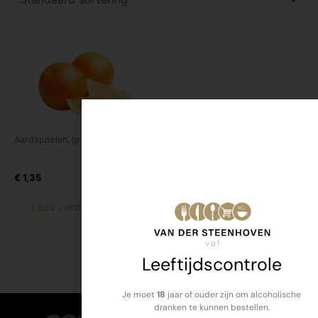
Aardappelen, groente en fruit
Navel sinaasappels
€
1,35
Lees verder
Leeftijdscontrole
Je moet
18
jaar of ouder zijn om alcoholische
dranken te kunnen bestellen.