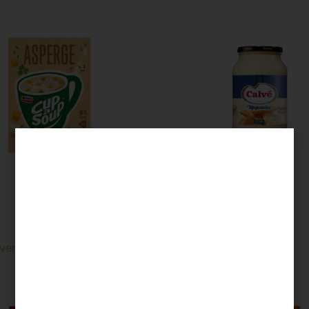
Calve mayonaise 650 ml
3 st
Calve mayonaise pot 650 m
€
3,99
verder
Lees verder