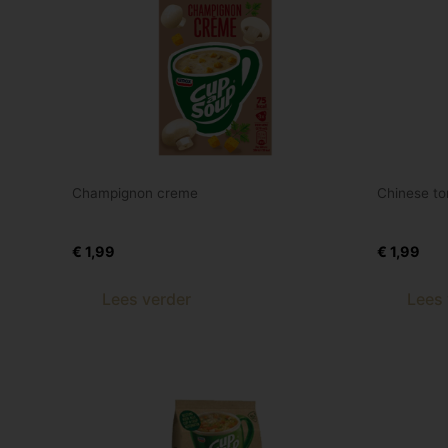
Champignon creme
Chinese t
Champ.creme 3 st
Chin tom
€
1,99
€
1,99
Lees verder
Lees 