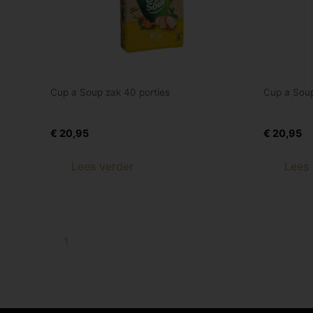
Cup a Soup zak 40 porties
Cup a Soup
Cup a Soup kip 40 porties
Cup a So
€
20,95
€
20,95
Lees verder
Lees 
1
2
3
4
→