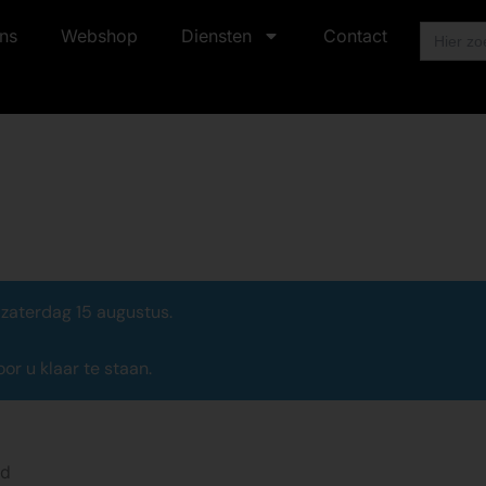
Zoek
ns
Webshop
Diensten
Contact
naar:
 zaterdag 15 augustus.
r u klaar te staan.
nd