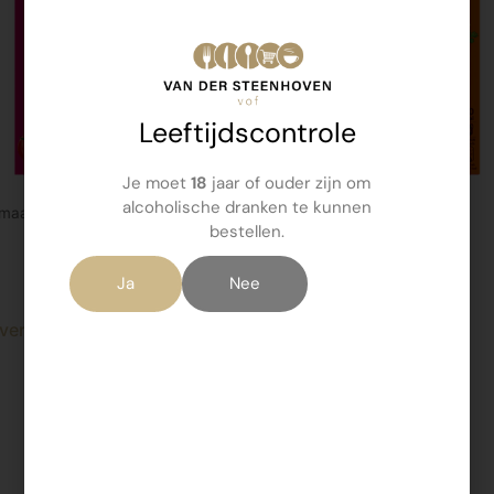
Leeftijdscontrole
Je moet
18
jaar of ouder zijn om
alcoholische dranken te kunnen
omaat
Chinese kip
bestellen.
aat 3 st
Chin.Kip 3 st
€
1,99
Ja
Nee
verder
Lees verder