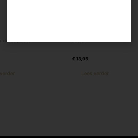
 zak 40 porties
Erwten
up Tomaat 40 porties
Erwt 21 st
€
13,95
verder
Lees verder