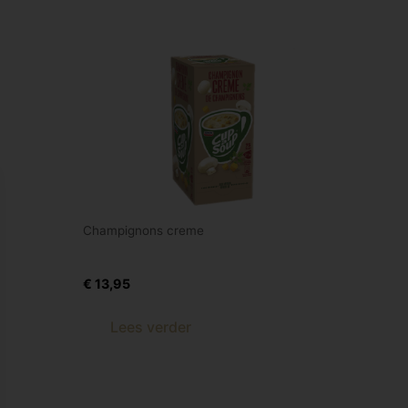
Champignons creme
l
Champ.creme 21 st
€
13,95
Lees verder