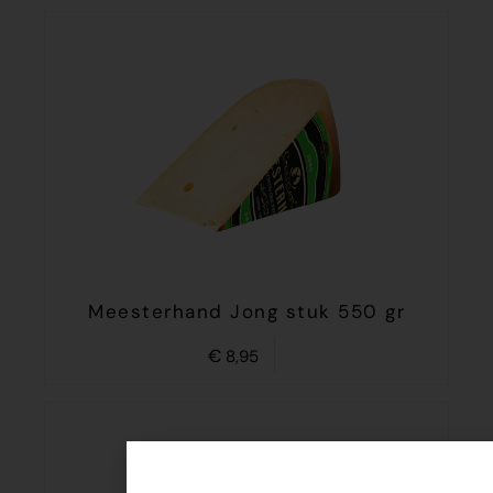
Meesterhand Jong stuk 550 gr
€
8,95