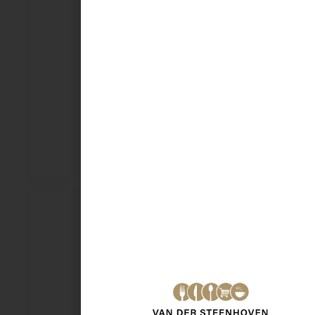
Eru Goudkuipje
€
1,99