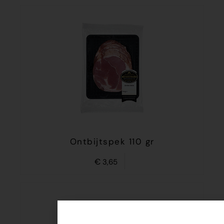
Ontbijtspek 110 gr
€
3,65