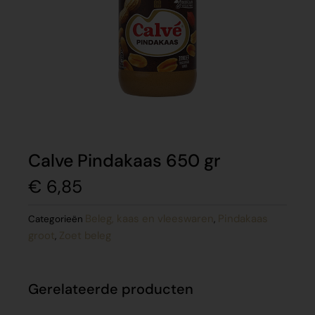
Calve Pindakaas 650 gr
€
6,85
Beleg, kaas en vleeswaren
Pindakaas
Categorieën
,
groot
Zoet beleg
,
Gerelateerde producten