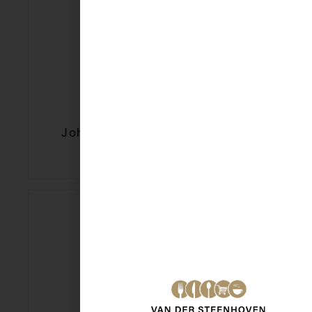
Johma Kip Sate salade 175 gr
€
3,60