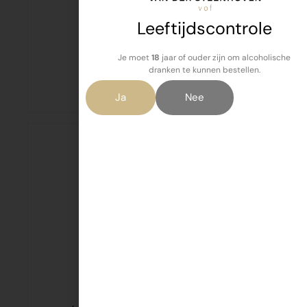
Leeftijdscontrole
Je moet
18
jaar of ouder zijn om alcoholische
Varkenslever 110 gr
dranken te kunnen bestellen.
€
2,75
Ja
Nee