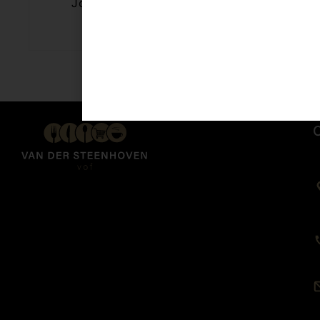
Johma Tonijn salade 175 gr
€
4,60