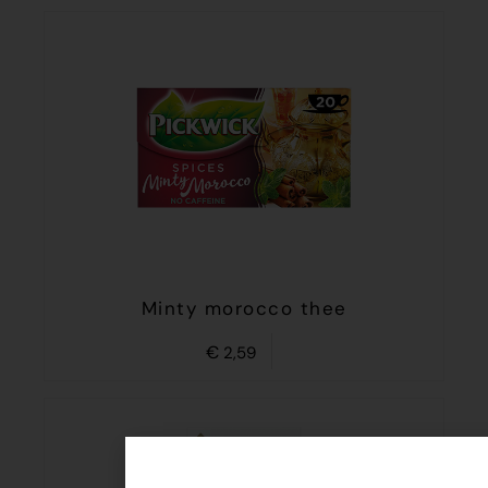
Minty morocco thee
€
2,59