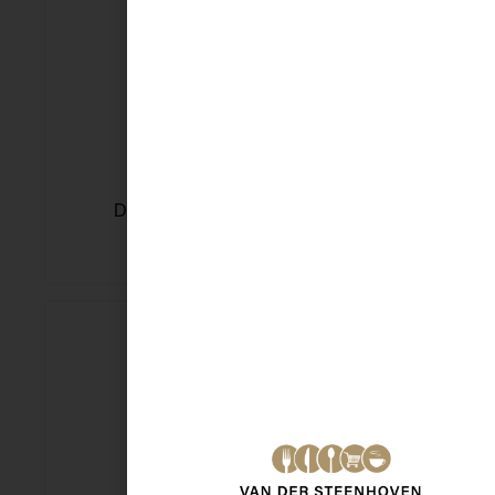
D.E Rood snelfilter 500 gr
€
8,95