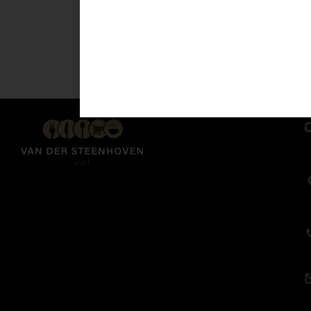
Earl grey thee
€
2,59