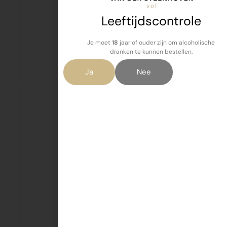
Leeftijdscontrole
Je moet
18
jaar of ouder zijn om alcoholische
Halvamel 500 ml
dranken te kunnen bestellen.
€
2,99
Ja
Nee