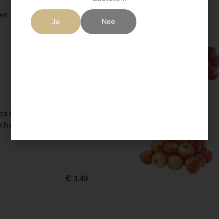
en 500gr
Ja
Nee
€
2,99
st Fruithal met
jkheid
€
3,49