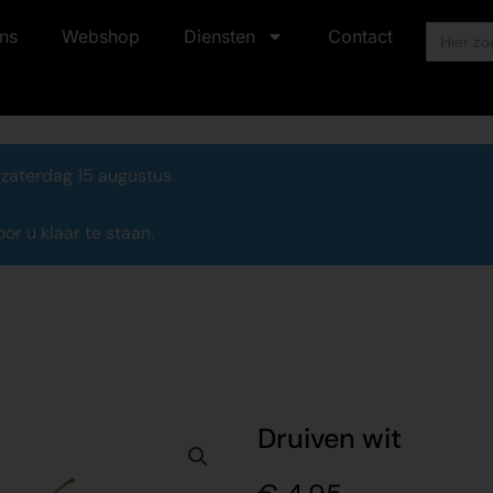
Zoek
ns
Webshop
Diensten
Contact
naar:
 zaterdag 15 augustus.
r u klaar te staan.
Druiven wit