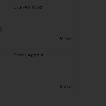
Druiven rood
€
4,95
Elstar Appels
€
0,85