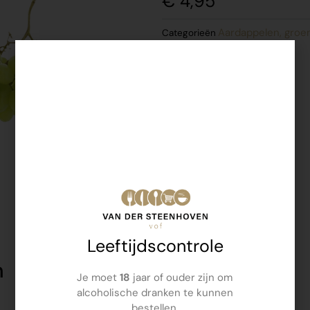
€
4,95
Aardappelen, groen
Categorieën
Leeftijdscontrole
n
Je moet
18
jaar of ouder zijn om
alcoholische dranken te kunnen
bestellen.