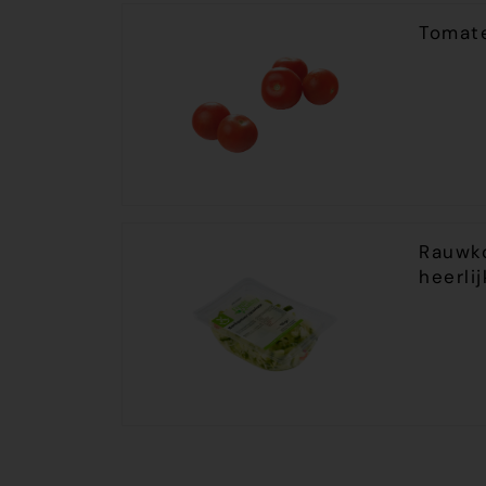
Tomat
Rauwko
heerli