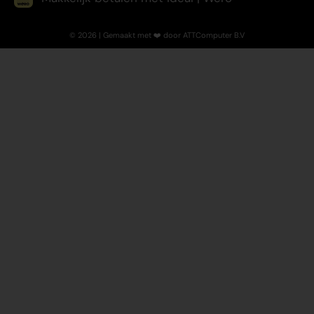
© 2026 | Gemaakt met ❤️ door ATTComputer B.V