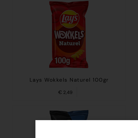
Lays Wokkels Naturel 100gr
€
2,49