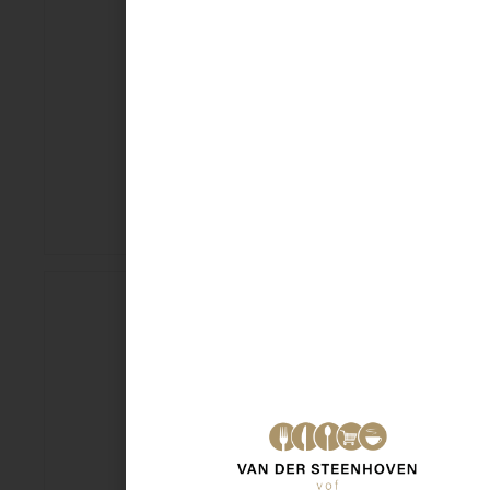
Lays Max paprika 185gr
€
2,49