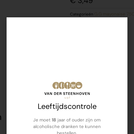
€
3,49
G.G mayonaise 750
Categorieën
Leeftijdscontrole
n
Je moet
18
jaar of ouder zijn om
alcoholische dranken te kunnen
bestellen.