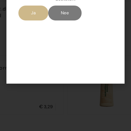
t.down tom.ketchup
Ja
Nee
l
€
2,79
oorn mayonaise 465
€
3,29