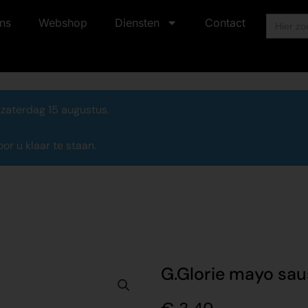
Zoek
ns
Webshop
Diensten
Contact
naar:
 zaterdag 15 augustus.
r u klaar te staan.
G.Glorie mayo sau