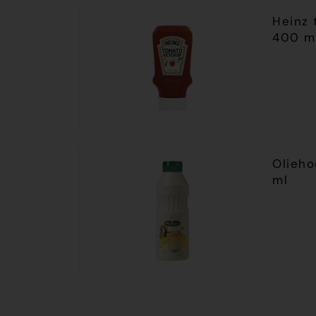
Heinz 
400 m
Olieh
ml