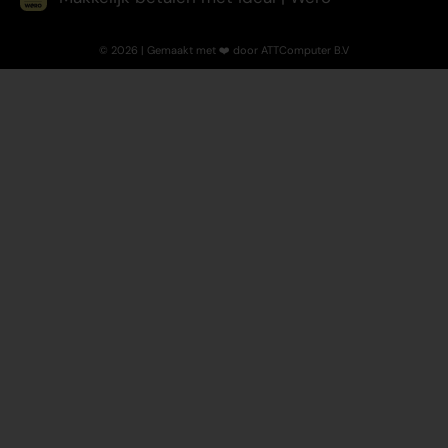
© 2026 | Gemaakt met ❤️ door ATTComputer B.V