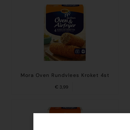
Mora Oven Rundvlees Kroket 4st
€
3,99