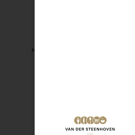
Mora Oven Bamischijf 4st
€
3,99