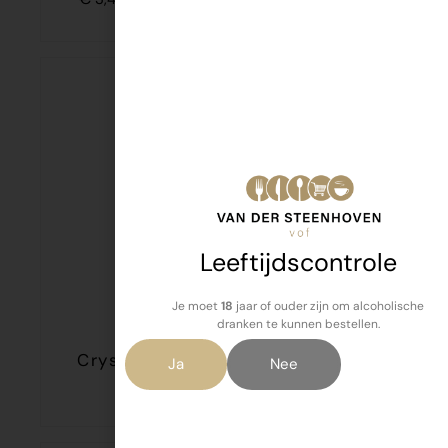
excl. statiegeld van
Leeftijdscontrole
Je moet
18
jaar of ouder zijn om alcoholische
dranken te kunnen bestellen.
Crystal Clear Lemon 0.5 ltr fles
Ja
Nee
€
1,75