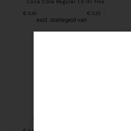
Coca Cola Regular 1,5 ltr fles
€
€
3,45
0,25
excl. statiegeld van
Fanta Orange 1,5 ltr fles
€
€
3,45
0,25