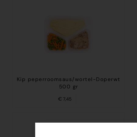
Kip peperroomsaus/wortel-Doperwt
500 gr
€
7,45