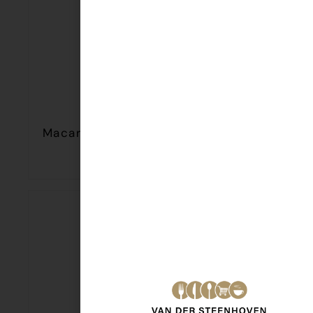
Macaroni Tomatini/Balletjes 450 gr
€
7,45