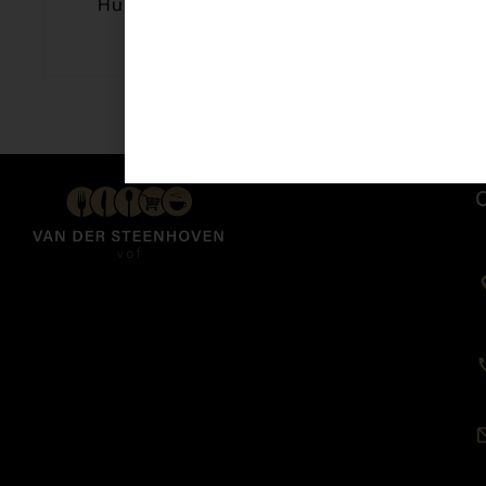
Hutspot/Runderstoof 450 gr
€
7,45