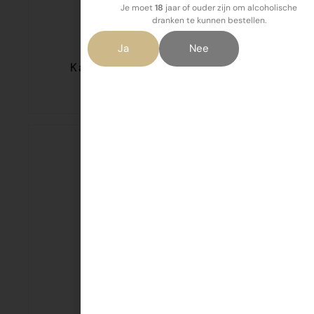
Je moet
18
jaar of ouder zijn om alcoholische
dranken te kunnen bestellen.
Ja
Nee
Karvan Cevitam Grenadine
€
4,40