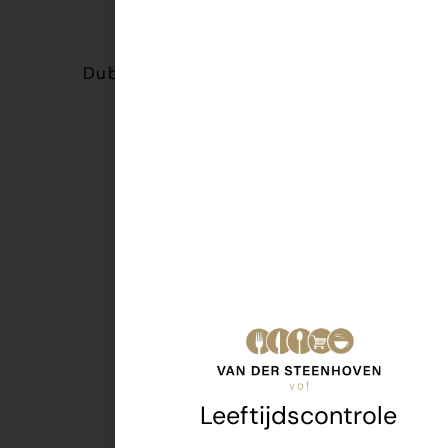
Dubbelfrisss Framb/Cranberry
€
2,79
Leeftijdscontrole