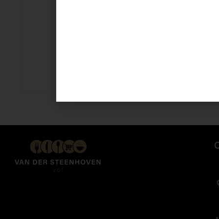
Lipton Ice tea Peache
€
3,69