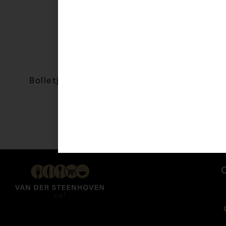
Bolletje Beschuit Naturel 13st 125gr
€
1,79