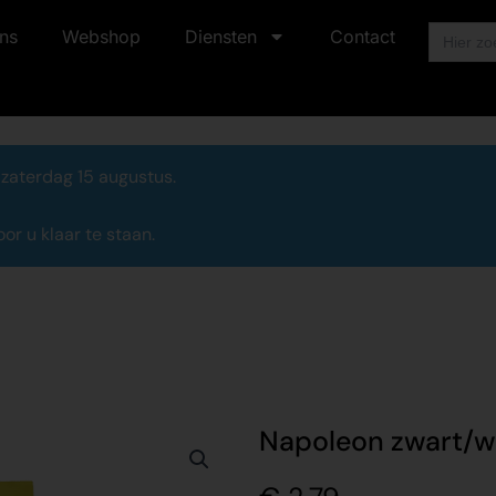
Zoek
ns
Webshop
Diensten
Contact
naar:
 zaterdag 15 augustus.
r u klaar te staan.
Napoleon zwart/wi