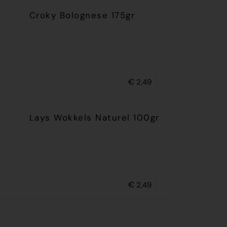
Croky Bolognese 175gr
€
2,49
Lays Wokkels Naturel 100gr
€
2,49