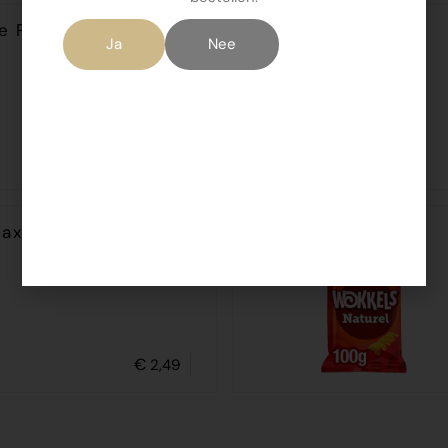
je Pepsels zout 180gr
Ja
Nee
€
1,75
ax naturel 185gr
€
2,49