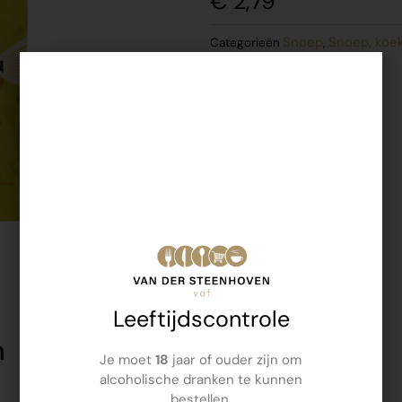
€
2,79
Snoep
Snoep, koe
Categorieën
,
Leeftijdscontrole
n
Je moet
18
jaar of ouder zijn om
alcoholische dranken te kunnen
bestellen.