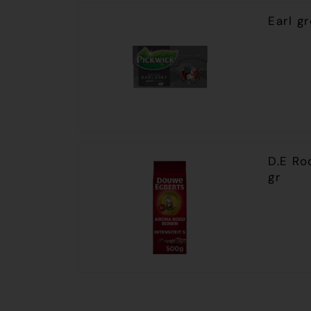
Earl g
D.E Ro
gr