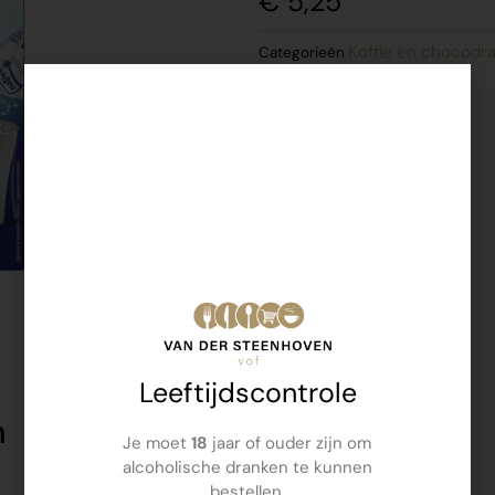
€
5,25
Koffie en chocodra
Categorieën
navul 800 st
Leeftijdscontrole
n
Je moet
18
jaar of ouder zijn om
alcoholische dranken te kunnen
bestellen.