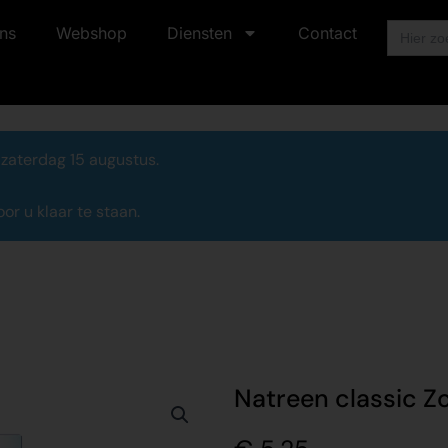
Zoek
ns
Webshop
Diensten
Contact
naar:
 zaterdag 15 augustus.
r u klaar te staan.
Natreen classic Z