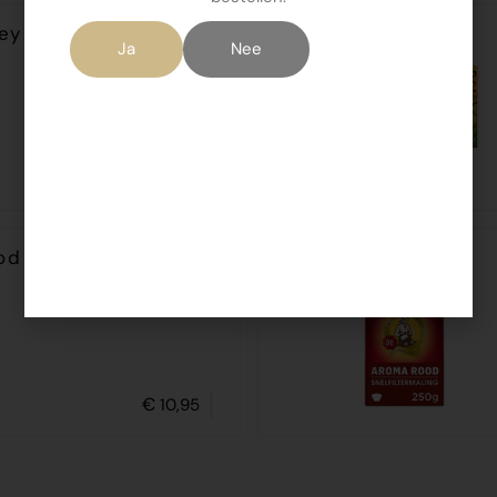
rey thee
Ja
Nee
€
2,59
od koffiebonen 500
€
10,95