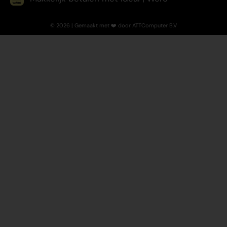
© 2026 | Gemaakt met ❤️ door ATTComputer B.V