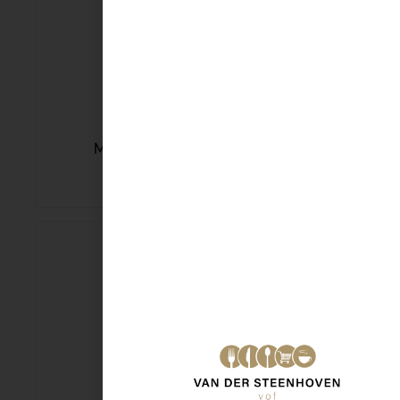
Mora Oven Bamischijf 4st
€
3,99