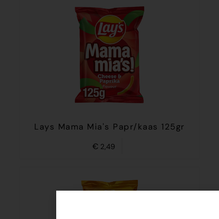
Lays Mama Mia's Papr/kaas 125gr
€
2,49