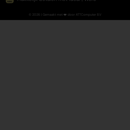
© 2026 | Gemaakt met ❤️ door ATTComputer B.V