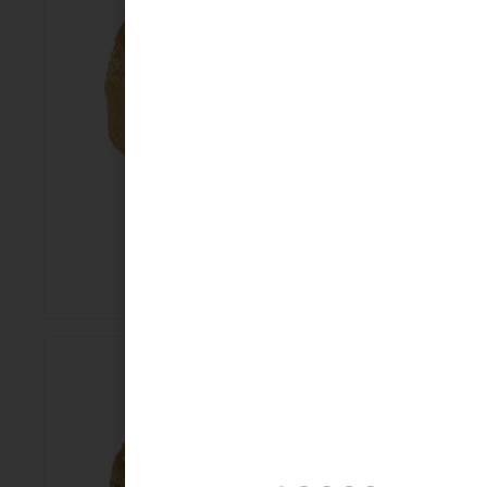
Tarvo
€
3,15