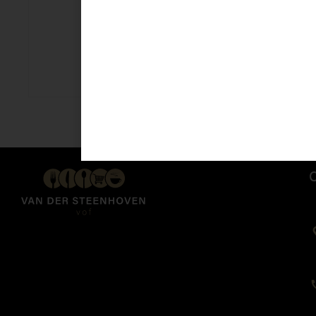
Wasa Volkoren 260gr
€
2,69