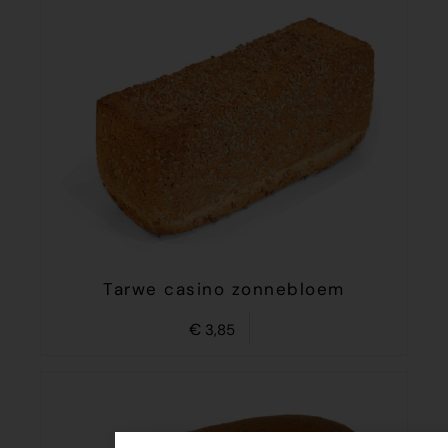
Tarwe casino zonnebloem
€
3,85