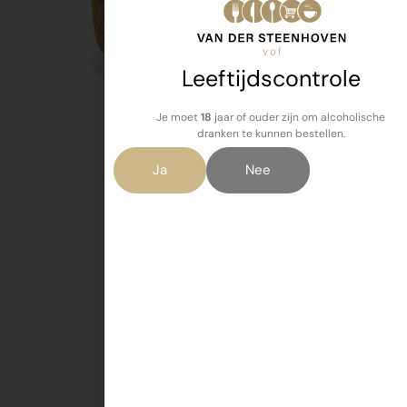
Leeftijdscontrole
Je moet
18
jaar of ouder zijn om alcoholische
dranken te kunnen bestellen.
Spelt
Ja
Nee
€
4,15