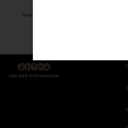
Swirl ped zk 20 ltr ( 20 stuks )
€
2,79