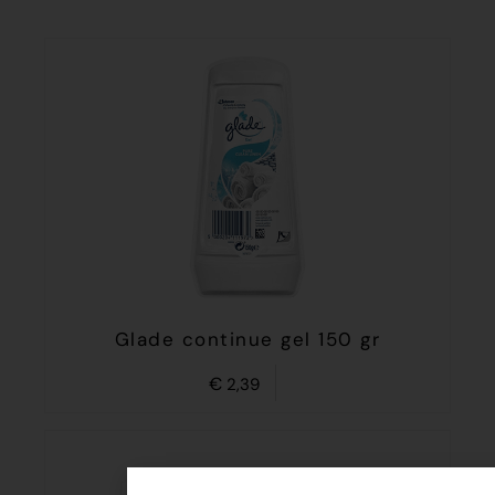
Glade continue gel 150 gr
€
2,39