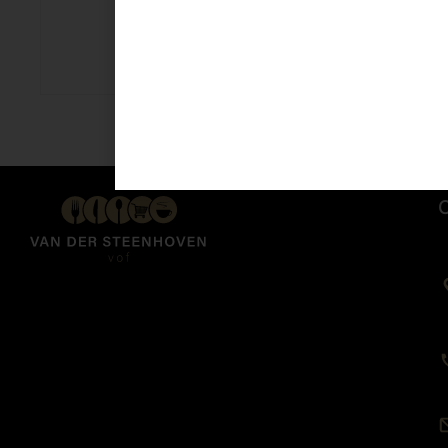
Kipfilet 110 gr
€
3,65