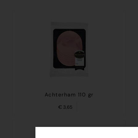
Achterham 110 gr
€
3,65