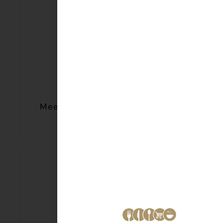
Meesterhand Jong stuk 550 gr
€
8,95