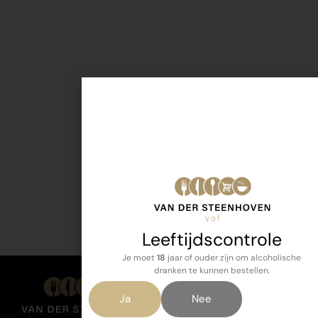
Leeftijdscontrole
Je moet
18
jaar of ouder zijn om alcoholische
dranken te kunnen bestellen.
Ja
Nee