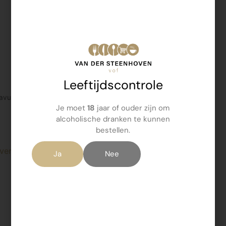
Leeftijdscontrole
vul 3 st toiletblok
Ammonia
Je moet
18
jaar of ouder zijn om
 Navul 3 stuks
Ammonia 1 ltr
alcoholische dranken te kunnen
€
1,29
bestellen.
verder
Lees verder
Ja
Nee