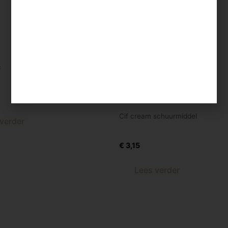
c
ic 900 gram
Cif cream schuurmiddel
verder
Cif Creamschuurmiddel
€
3,15
Lees verder