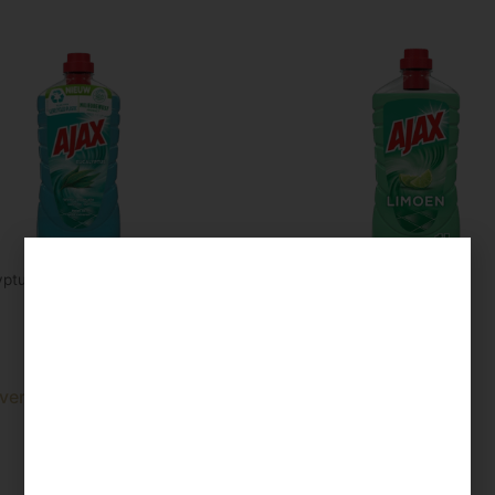
yptus
Ajax fris
sreiniger eucalyptus 1 ltr
Ajax allesreiniger limoen 1 lt
€
2,95
verder
Lees verder