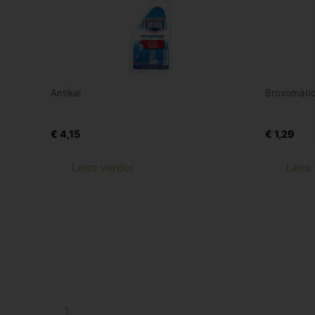
Antikal
Broxomati
Antikal Kalkreiniger Prof.spray 750 ml
Broxomat
€
4,15
€
1,29
Lees verder
Lees 
1
2
3
→