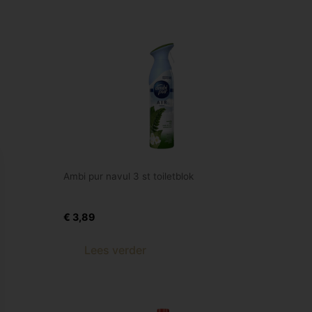
Ambi pur navul 3 st toiletblok
r
Ambi-pur Air morning 300 ml
€
3,89
Lees verder