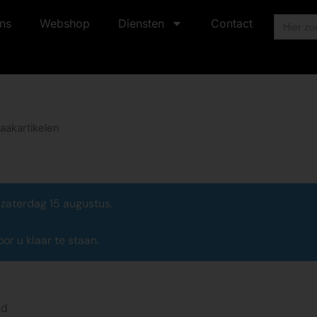
Zoek
ns
Webshop
Diensten
Contact
naar:
akartikelen
 zaterdag 15 augustus.
r u klaar te staan.
nd