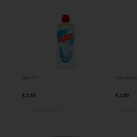
Ajax fris
Ajax eucal
Ajax allesreiniger classic 1 ltr
Ajax alle
€
2,95
€
2,95
Lees verder
Lees 