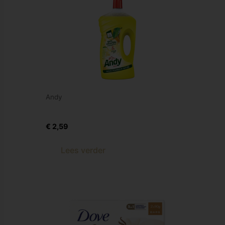
Andy
Andy allesreiniger citroen
€
2,59
Lees verder