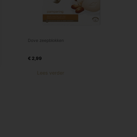
Dove zeepblokken
Dove Bar shea butter 2 x 90 gr
€
2,99
Lees verder