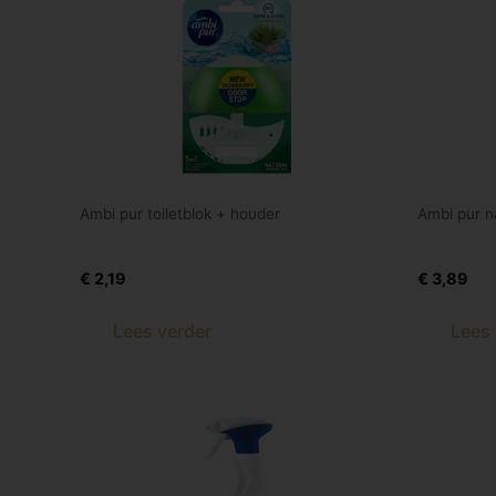
Ambi pur toiletblok + houder
Ambi pur na
Ambi-pur met houder
Ambi-pur
€
2,19
€
3,89
Lees verder
Lees 