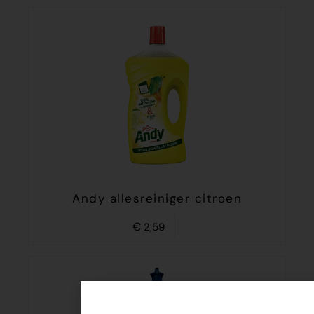
Andy allesreiniger citroen
€
2,59