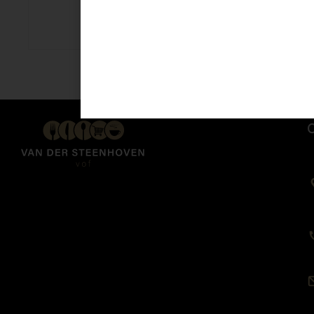
Dreft afwas 325 ml
€
2,99