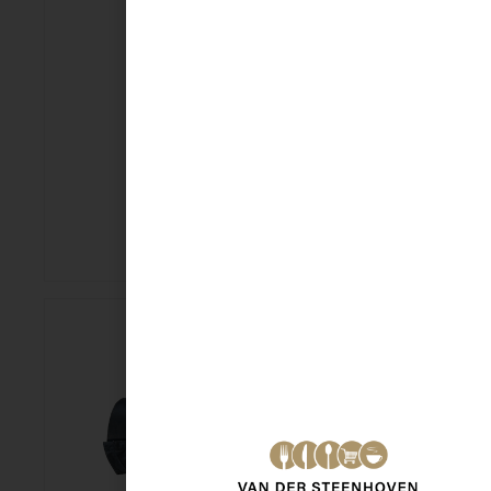
Sun spoelglans 450 ml
€
4,25