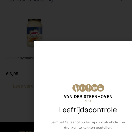
Calve mayonaise 650 ml
Calve mayonaise pot 650 ml
€
3,99
Lees verder
Leeftijdscontrole
Je moet
18
jaar of ouder zijn om alcoholische
dranken te kunnen bestellen.