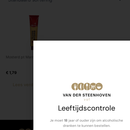
Mosterd pt Marne
Marne moster tube 200 gr
€
1,79
Lees verder
Leeftijdscontrole
Je moet
18
jaar of ouder zijn om alcoholische
dranken te kunnen bestellen.