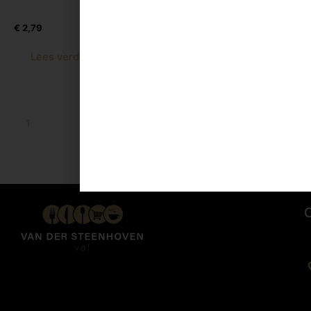
Aardbei Kers 1 Ltr
Framboos 1 Ltr
€
2,79
€
2,79
Lees verder
Lees verder
1
2
→