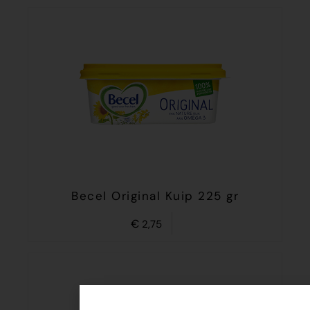
Becel Original Kuip 225 gr
€
2,75