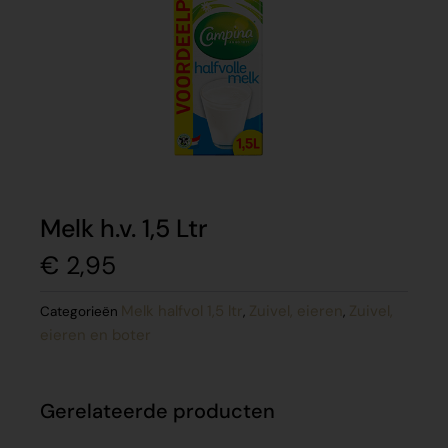
Melk h.v. 1,5 Ltr
€
2,95
Melk halfvol 1,5 ltr
Zuivel, eieren
Zuivel,
Categorieën
,
,
eieren en boter
Gerelateerde producten