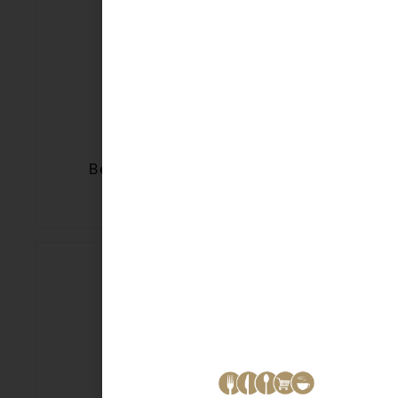
Becel Melange Kuip 225 gr
€
4,29