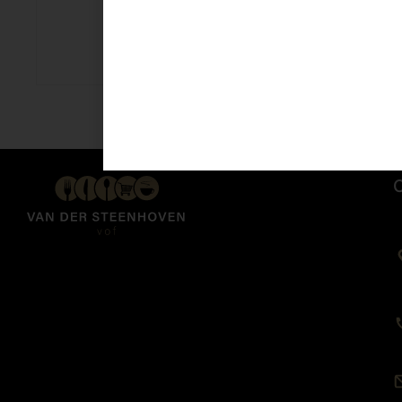
Melk h.v. 1 Ltr
€
2,10