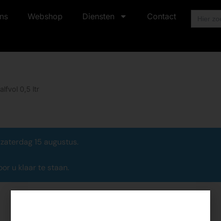
Zoek
ns
Webshop
Diensten
Contact
naar:
lfvol 0,5 ltr
 zaterdag 15 augustus.
r u klaar te staan.