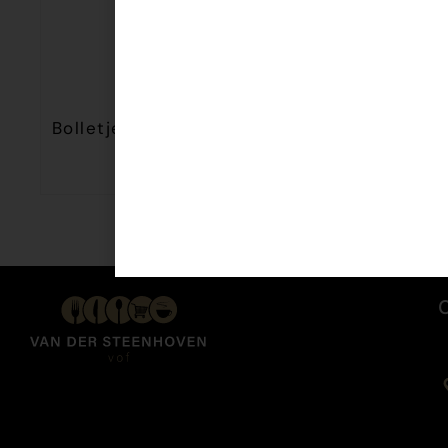
Bolletje Beschuit Volkoren 13st 146gr
€
1,79