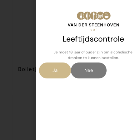
Leeftijdscontrole
Je moet
18
jaar of ouder zijn om alcoholische
dranken te kunnen bestellen.
Bolletje Beschuit Naturel 13st 125gr
Ja
Nee
€
1,79