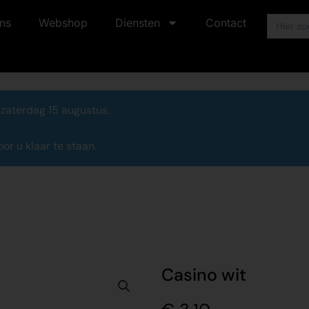
Zoek
ns
Webshop
Diensten
Contact
naar:
 zaterdag 15 augustus.
r u klaar te staan.
Casino wit