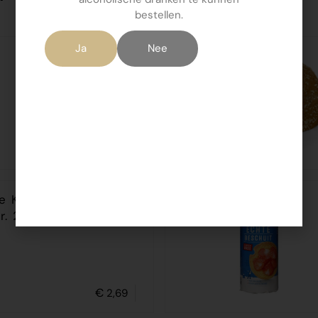
bestellen.
Ja
Nee
€
3,15
je Knackebr. Luchting
r. 240gr
€
2,69