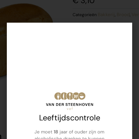
€
3,10
Bakkerij
Brood
Ver
Categorieën
,
,
Leeftijdscontrole
Je moet
18
jaar of ouder zijn om
n
alcoholische dranken te kunnen