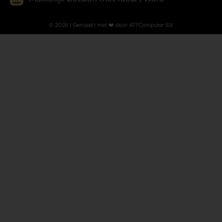
© 2026 | Gemaakt met ❤️ door ATTComputer B.V