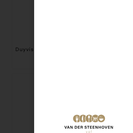
Duyvis Tijgernt. Bacon/Cheese 275gr
€
3,45