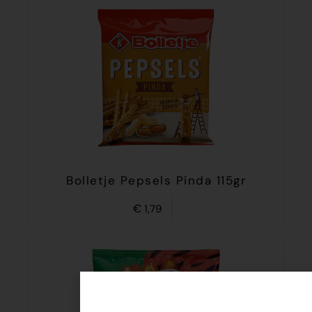
Bolletje Pepsels Pinda 115gr
€
1,79