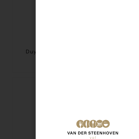
Duyvis Oven R. Cashews 125gr
€
3,75