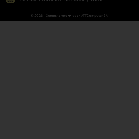
© 2026 | Gemaakt met ❤️ door ATTComputer B.V