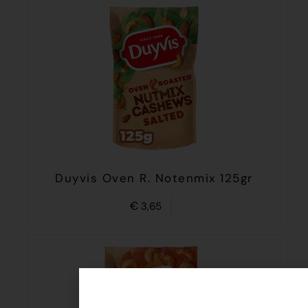
Duyvis Oven R. Notenmix 125gr
€
3,65