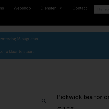
Zoek
ns
Webshop
Diensten
Contact
naar:
 zaterdag 15 augustus.
r u klaar te staan.
Pickwick tea for o