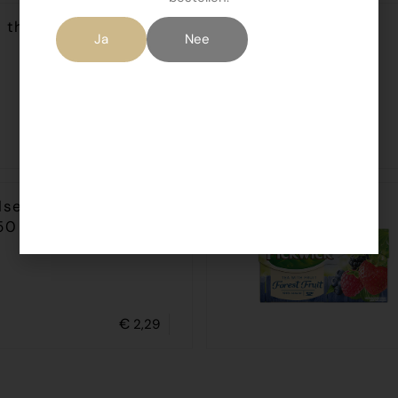
 thee
Ja
Nee
€
2,59
lse suikerklontjes
50 gr
€
2,29