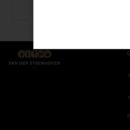
Champ.creme 3 st
€
1,99