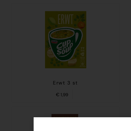
Erwt 3 st
€
1,99