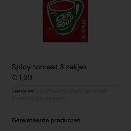
Spicy tomaat 3 zakjes
€
1,99
Cup a Soup 3 stuks
Pittige tomaat
Categorieën
,
,
Soepen
Soepen en sauzen
,
Gerelateerde producten