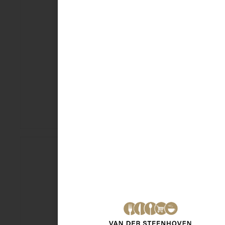
Rundvlees 21 st
€
14,75