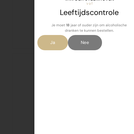
Leeftijdscontrole
Je moet
18
jaar of ouder zijn om alcoholische
Kerrie 3 st
dranken te kunnen bestellen.
€
1,99
Ja
Nee