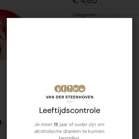
€
4,60
Beleg, kaas en vle
Categorieën
Leeftijdscontrole
n
Je moet
18
jaar of ouder zijn om
alcoholische dranken te kunnen
bestellen.