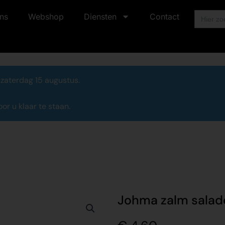
Zoek
ns
Webshop
Diensten
Contact
naar:
 zaterdag 15 augustus.
r u klaar te staan.
Johma zalm salade