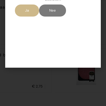
aas 110 gram
Ja
Nee
€
2,75
 beef 110 gr
€
2,75