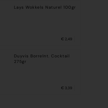
Lays Wokkels Naturel 100gr
€
2,49
Duyvis Borrelnt. Cocktail
275gr
€
3,39