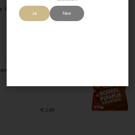
je Pepsels zout 180gr
Ja
Nee
€
1,75
ama Mia's Papr/kaas
€
2,49