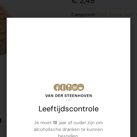
€
2,49
Koek
Snoep, koek 
Categorieën
,
Leeftijdscontrole
n
Je moet
18
jaar of ouder zijn om
alcoholische dranken te kunnen
bestellen.