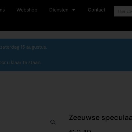
Zoek
ns
Webshop
Diensten
Contact
naar:
 zaterdag 15 augustus.
r u klaar te staan.
Zeeuwse specula