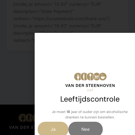
[mollie_qr amount=”15.50″ currency=”EUR”
description=”Order Payment”
redirect=”https://yourwebsite.com/thank-you”]
[mollie_qr amount=”15.50″ currency=”EUR”
description=”Order Payment”
redirect=”https://yourwebsite.com/thank-you”]
Leeftijdscontrole
Je moet
18
jaar of ouder zijn om alcoholische
dranken te kunnen bestellen.
Ja
Nee